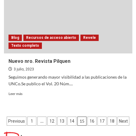
en
RDI
Blog
Recursos de acceso abierto
Revele
Texto completo
Nuevo nro. Revista Pilquen
3 julio, 2023
Seguimos generando mayor visibilidad a las publicaciones de la
UNCo.Se publico el Vol. 20 Núm....
Read
Leer más
more
about
Nuevo
nro.
Paginación
…
15
Previous
1
12
13
14
16
17
18
Next
Revista
Pilquen
de