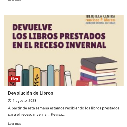
more
about
Cuarto
libro:
Mundo
animal
–
El
cariño
de
los
tontos
–
Antonio
Blog
Di
Benedetto
Devolución de Libros
1 agosto, 2023
A partir de esta semana estamos recibiendo los libros prestados
para el receso invernal. ¡Revisá...
Read
Leer más