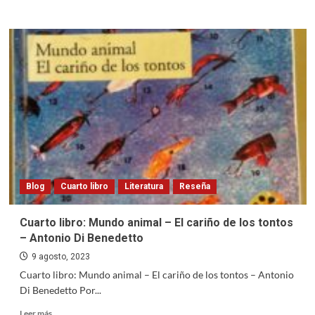
more
about
“Cadenas
de
valor
y
desarrollo
territorial
en
el
norte
de
la
Patagonia”
Blog
Cuarto libro
Literatura
Reseña
Cuarto libro: Mundo animal – El cariño de los tontos
– Antonio Di Benedetto
9 agosto, 2023
Cuarto libro: Mundo animal – El cariño de los tontos – Antonio
Di Benedetto Por...
Read
Leer más