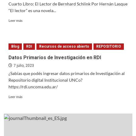
Cuarto Libro: El Lector de Bernhard Schlink Por Hernán Lasque
“El lector” es una novela...
Read
Leer más
more
about
Cuarto
Libro:
Blog
RDI
Recursos de acceso abierto
REPOSITORIO
El
Lector
Datos Primarios de Investigación en RDI
de
7 julio, 2023
Bernhard
Schlink
¿Sabías que podés ingresar datos primarios de Investigación al
Repositorio digital Institucional UNCo?
https://rdi.uncoma.edu.ar/
Read
Leer más
more
about
Datos
Primarios
de
Investigación