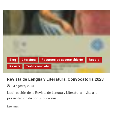
about
SISBUNC
Blog
Literatura
Recursos de acceso abierto
Revele
Revista
Texto completo
Revista de Lengua y Literatura. Convocatoria 2023
14 agosto, 2023
La dirección de la Revista de Lengua y Literatura invita a la
presentación de contribuciones...
Read
Leer más
more