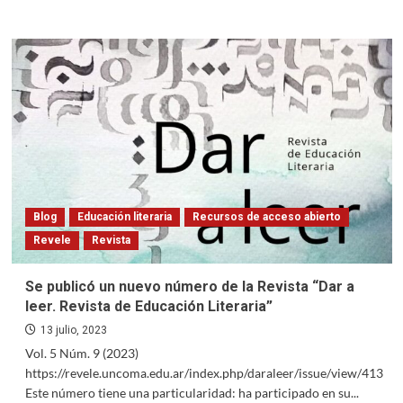
more
about
Devolución
de
Libros
Blog
Educación literaria
Recursos de acceso abierto
Revele
Revista
Se publicó un nuevo número de la Revista “Dar a
leer. Revista de Educación Literaria”
13 julio, 2023
Vol. 5 Núm. 9 (2023)
https://revele.uncoma.edu.ar/index.php/daraleer/issue/view/413
Este número tiene una particularidad: ha participado en su...