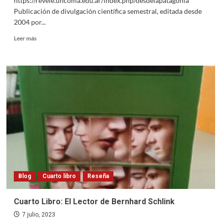
https://revele.uncoma.edu.ar/index.php/desdelapatagonia
Publicación de divulgación científica semestral, editada desde
2004 por...
Read
Leer más
more
about
Nuevo
número
de
la
Revista
Desde
la
Patagonia
Difundiendo
Saberes
Blog
Cuarto libro
Reseña
Cuarto Libro: El Lector de Bernhard Schlink
7 julio, 2023