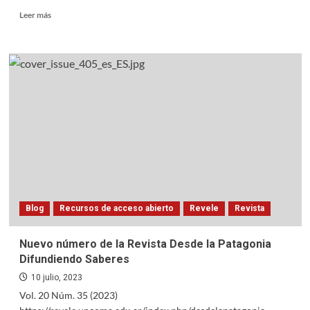
Read
Leer más
more
about
Se
publicó
un
nuevo
número
de
la
Revista
“Dar
a
leer.
Revista
Blog
Recursos de acceso abierto
Revele
Revista
de
Educación
Literaria”
Nuevo número de la Revista Desde la Patagonia
Difundiendo Saberes
10 julio, 2023
Vol. 20 Núm. 35 (2023)