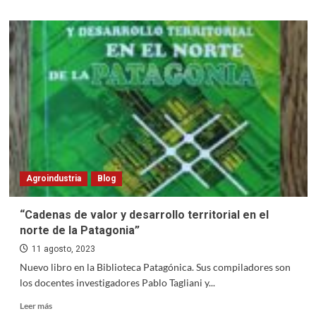
about
Revista
de
Lengua
y
Literatura.
Convocatoria
2023
Agroindustria
Blog
“Cadenas de valor y desarrollo territorial en el
norte de la Patagonia”
11 agosto, 2023
Nuevo libro en la Biblioteca Patagónica. Sus compiladores son
los docentes investigadores Pablo Tagliani y...
Read
Leer más