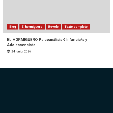
Blog
El hormiguero
Revele
Texto completo
EL HORMIGUERO Psicoanálisis ◊ Infancia/s y
Adolescencia/s
24 junio, 2026