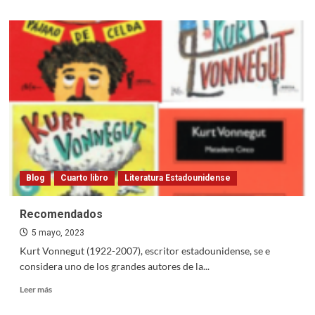
about
Literatura
argentina
Blog
Cuarto libro
Literatura Estadounidense
Recomendados
5 mayo, 2023
Kurt Vonnegut (1922-2007), escritor estadounidense, se e
considera uno de los grandes autores de la...
Read
Leer más
more
about