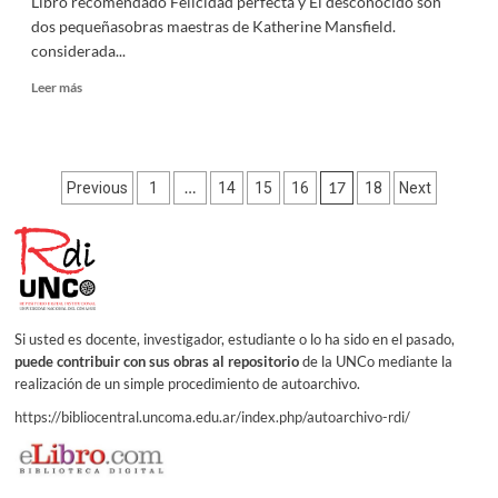
Libro recomendado Felicidad perfecta y El desconocido son
dos pequeñasobras maestras de Katherine Mansfield.
considerada...
Read
Leer más
more
about
Libro
recomendado
Paginación
…
17
Previous
1
14
15
16
18
Next
de
entradas
Si usted es docente, investigador, estudiante o lo ha sido en el pasado,
puede contribuir con sus obras al repositorio
de la UNCo mediante la
realización de un simple procedimiento de autoarchivo.
https://bibliocentral.uncoma.edu.ar/index.php/autoarchivo-rdi/