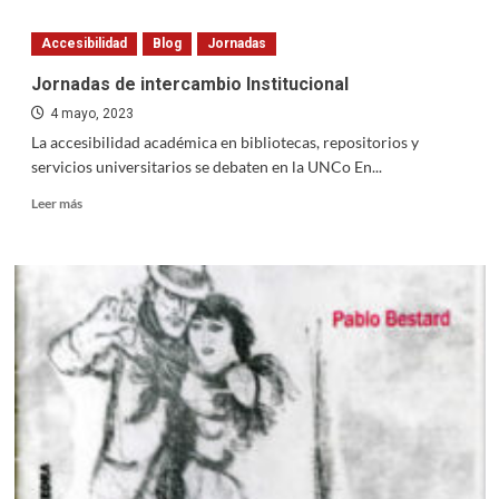
Nuevo
número
Accesibilidad
Blog
Jornadas
de
la
Jornadas de intercambio Institucional
revista
4 mayo, 2023
Merope
La accesibilidad académica en bibliotecas, repositorios y
servicios universitarios se debaten en la UNCo En...
Read
Leer más
more
about
Jornadas
de
intercambio
Institucional