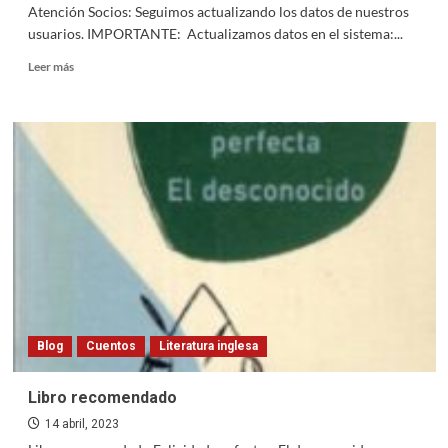
Atención Socios: Seguimos actualizando los datos de nuestros
usuarios. IMPORTANTE: Actualizamos datos en el sistema:...
Read
Leer más
more
about
Actualización
de
Socios
Blog
Cuentos
Literatura inglesa
Libro recomendado
14 abril, 2023