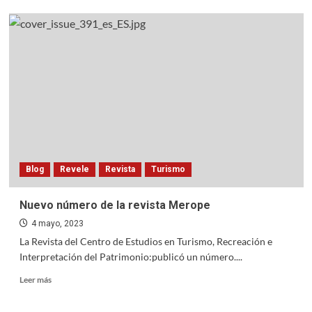
Recomendados
Blog
Revele
Revista
Turismo
Nuevo número de la revista Merope
4 mayo, 2023
La Revista del Centro de Estudios en Turismo, Recreación e
Interpretación del Patrimonio:publicó un número....
Read
Leer más
more
about