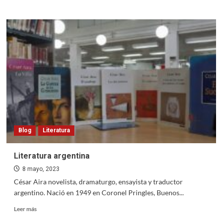
about
CARAS
Y
CARETAS
Blog
Literatura
Literatura argentina
8 mayo, 2023
César Aira novelista, dramaturgo, ensayista y traductor
argentino. Nació en 1949 en Coronel Pringles, Buenos...
Read
Leer más
more