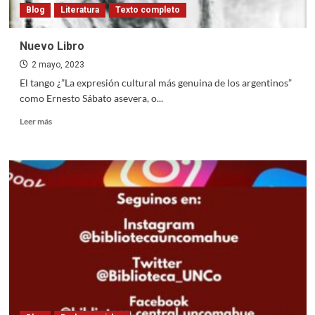
Blog
Literatura
Texto completo
Nuevo Libro
2 mayo, 2023
El tango ¿”La expresión cultural más genuina de los argentinos”
como Ernesto Sábato asevera, o...
Read
Leer más
more
about
Nuevo
Libro