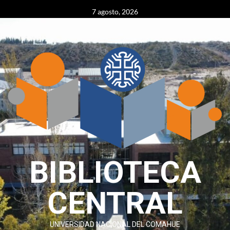
Skip
content
7 agosto, 2026
to
content
BIBLIOTECA
CENTRAL
UNIVERSIDAD NACIONAL DEL COMAHUE