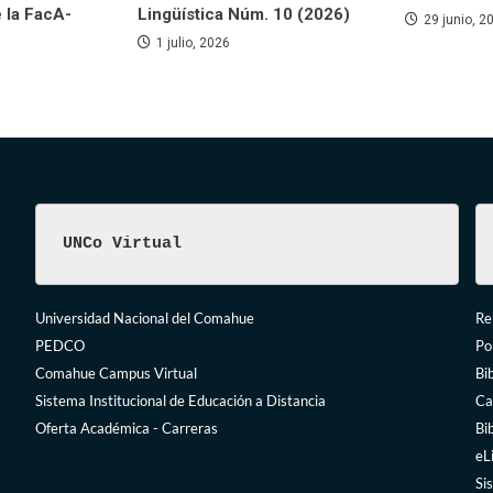
e la FacA-
Lingüística Núm. 10 (2026)
29 junio, 2
1 julio, 2026
UNCo Virtual
Universidad Nacional del Comahue
Rep
PEDCO
Po
Comahue Campus Virtual
Bi
Sistema Institucional de Educación a Distancia
Ca
Oferta Académica - Carreras
Bi
eL
Si