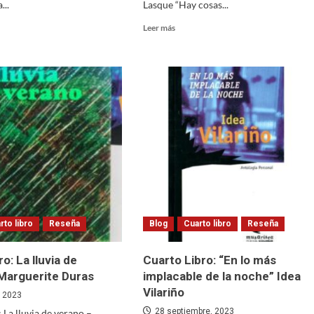
...
Lasque “Hay cosas...
Read
Leer más
more
about
o
Cuarto
libro:
o
“La
guerra
de
a”
los
gimnasios”,
de
César
Aira.
rto libro
Reseña
Blog
Cuarto libro
Reseña
ro: La lluvia de
Cuarto Libro: “En lo más
Marguerite Duras
implacable de la noche” Idea
Vilariño
, 2023
28 septiembre, 2023
 La lluvia de verano –