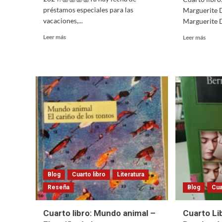
préstamos especiales para las
Marguerite 
vacaciones,...
Marguerite D
Read
Read
Leer más
Leer más
more
more
about
about
Préstamos
Cuart
de
libro:
vacaciones
La
lluvia
de
veran
–
Margu
Duras
Blog
Cuarto libro
Literatura
Reseña
Blog
Cua
Cuarto libro: Mundo animal –
Cuarto Lib