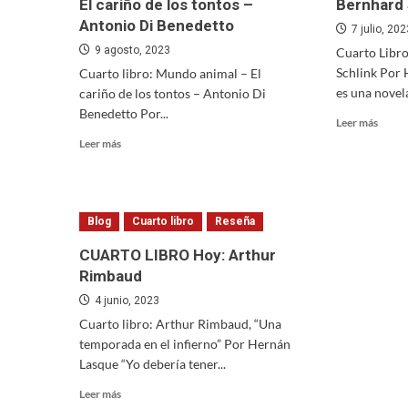
El cariño de los tontos –
Bernhard 
Antonio Di Benedetto
7 julio, 20
9 agosto, 2023
Cuarto Libro
Schlink Por 
Cuarto libro: Mundo animal – El
es una novela
cariño de los tontos – Antonio Di
Benedetto Por...
Read
Leer más
more
Read
Leer más
about
more
Cuart
about
Libro:
Cuarto
El
libro:
Blog
Cuarto libro
Reseña
Lecto
Mundo
de
animal
CUARTO LIBRO Hoy: Arthur
Bernh
–
Rimbaud
Schlin
El
cariño
4 junio, 2023
de
Cuarto libro: Arthur Rimbaud, “Una
los
temporada en el infierno” Por Hernán
tontos
Lasque “Yo debería tener...
–
Antonio
Read
Leer más
Di