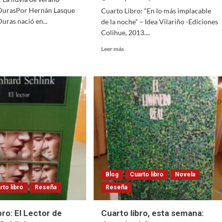
DurasPor Hernán Lasque
Cuarto Libro: “En lo más implacable
uras nació en...
de la noche” – Idea Vilariño -Ediciones
Colihue, 2013....
Read
Leer más
more
o
about
Cuarto
Libro:
“En
lo
o
más
implacable
erite
de
la
noche”
Idea
Vilariño
Blog
Cuarto libro
Novela
rto libro
Reseña
Reseña
ro: El Lector de
Cuarto libro, esta semana: