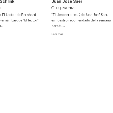
Schlink
Juan José Saer
23
16 junio, 2023
: El Lector de Bernhard
“El Limonero real”, de Juan José Saer,
Hernán Lasque “El lector”
es nuestro recomendado de la semana
...
para tu...
Read
Leer más
more
about
o
Cuarto
libro,
esta
r
semana:
Juan
ard
José
k
Saer