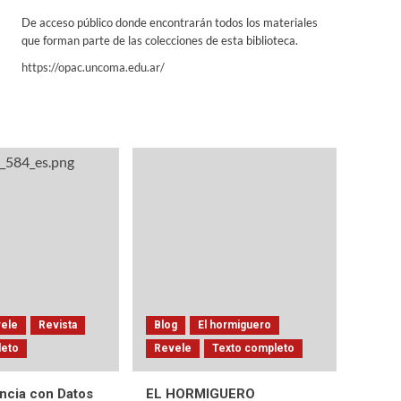
De acceso público donde encontrarán todos los materiales
que forman parte de las colecciones de esta biblioteca.
https://opac.uncoma.edu.ar/
ele
Revista
Blog
El hormiguero
leto
Revele
Texto completo
encia con Datos
EL HORMIGUERO