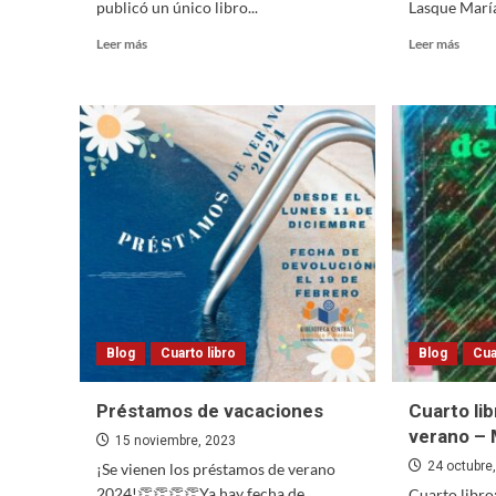
publicó un único libro...
Lasque María
Read
Read
Leer más
Leer más
more
more
about
about
Cuarto
Cuart
Libro:
libro:
“Gente
“Banc
que
a
baila”,
la
de
sombr
Norberto
Soares
Blog
Cuarto libro
Blog
Cua
Préstamos de vacaciones
Cuarto lib
verano – 
15 noviembre, 2023
24 octubre
¡Se vienen los préstamos de verano
2024!👏👏👏👏Ya hay fecha de
Cuarto libro: