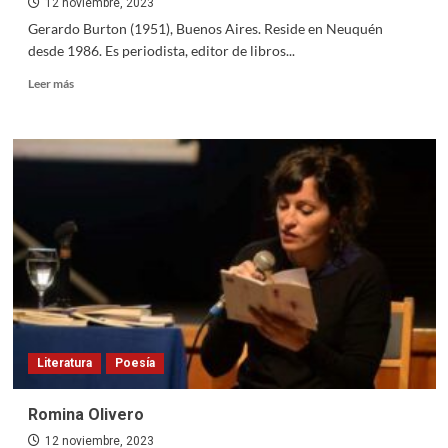
12 noviembre, 2023
Gerardo Burton (1951), Buenos Aires. Reside en Neuquén
desde 1986. Es periodista, editor de libros...
Read
Leer más
more
about
Gerardo
Carlos
Burton
Literatura
Poesía
Romina Olivero
12 noviembre, 2023