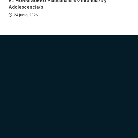
EL HORMIGUERO Psicoanálisis ◊ Infancia/s y
Adolescencia/s
24 junio, 2026