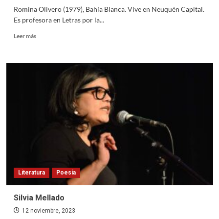
Romina Olivero (1979), Bahía Blanca. Vive en Neuquén Capital.
Es profesora en Letras por la...
Read
Leer más
more
about
Romina
Olivero
Literatura
Poesía
Silvia Mellado
12 noviembre, 2023