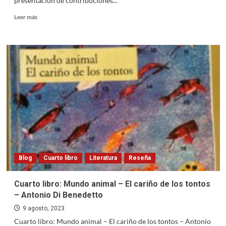
presentación de contribuciones...
Read
Leer más
more
about
Revista
de
Lengua
y
Literatura.
Convocatoria
2023
Blog
Cuarto libro
Literatura
Reseña
Cuarto libro: Mundo animal – El cariño de los tontos
– Antonio Di Benedetto
9 agosto, 2023
Cuarto libro: Mundo animal – El cariño de los tontos – Antonio