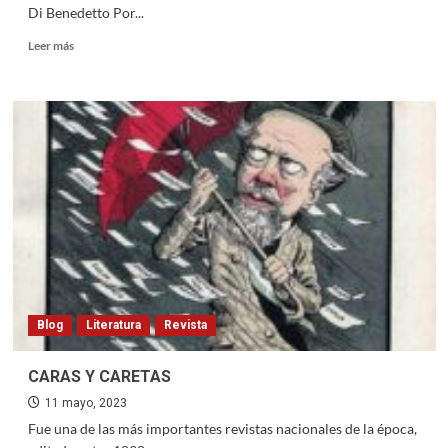
Di Benedetto Por...
Read
Leer más
more
about
Cuarto
libro:
Mundo
animal
–
El
cariño
de
los
tontos
–
Antonio
Blog
Literatura
Revista
Di
Benedetto
CARAS Y CARETAS
11 mayo, 2023
Fue una de las más importantes revistas nacionales de la época,