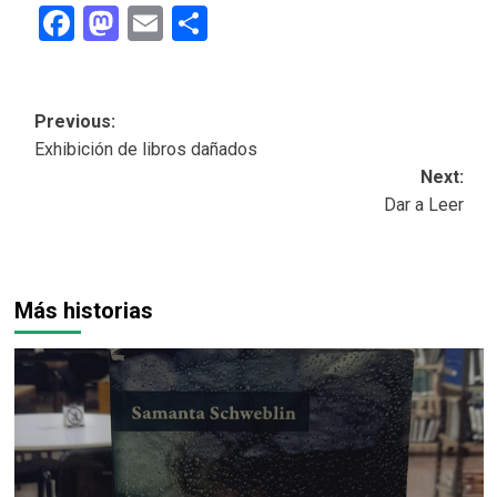
Facebook
Mastodon
Email
Share
Post
Previous:
Exhibición de libros dañados
navigation
Next:
Dar a Leer
Más historias