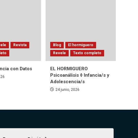
ele
Revista
Blog
El hormiguero
leto
Revele
Texto completo
encia con Datos
EL HORMIGUERO
Psicoanálisis ◊ Infancia/s y
026
Adolescencia/s
24 junio, 2026