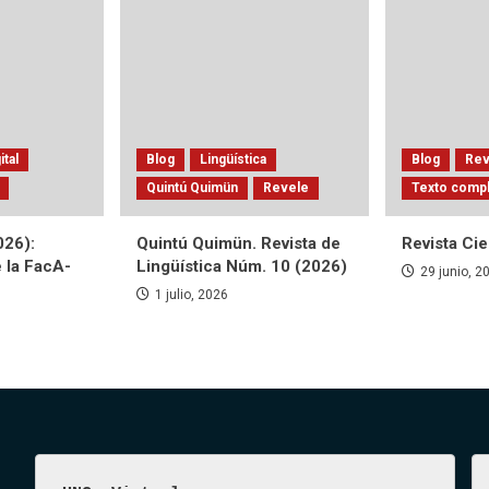
ital
Blog
Lingüística
Blog
Rev
Quintú Quimün
Revele
Texto comp
026):
Quintú Quimün. Revista de
Revista Ci
e la FacA-
Lingüística Núm. 10 (2026)
29 junio, 2
1 julio, 2026