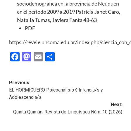
sociodemográfica en la provincia de Neuquén
en el periodo 2009 a 2019
Patricia Janet Caro,
Natalia Tumas, Javiera Fanta 48-63
PDF
https://revele.uncoma.edu.ar/index.php/ciencia_con_
Facebook
Mastodon
Email
Share
Post
Previous:
EL HORMIGUERO Psicoanálisis ◊ Infancia/s y
navigation
Adolescencia/s
Next:
Quintú Quimün. Revista de Lingüística Núm. 10 (2026)