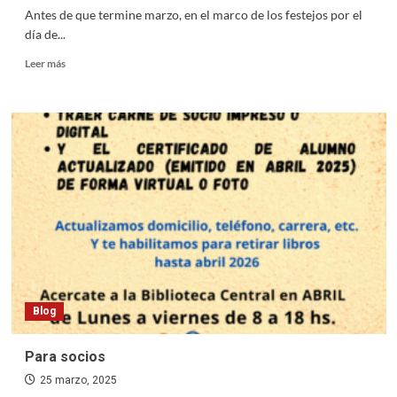
Antes de que termine marzo, en el marco de los festejos por el
día de...
Read
Leer más
more
about
En
el
mes
de
la
mujer…
Blog
Para socios
25 marzo, 2025