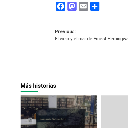
Facebook
Mastodon
Email
Share
Post
Previous:
El viejo y el mar de Ernest Hemingw
navigation
Más historias