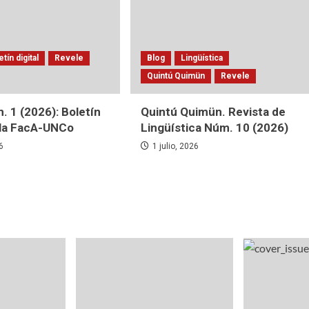
etín digital
Revele
Blog
Lingüística
Quintú Quimün
Revele
. 1 (2026): Boletín
Quintú Quimün. Revista de
e la FacA-UNCo
Lingüística Núm. 10 (2026)
26
1 julio, 2026