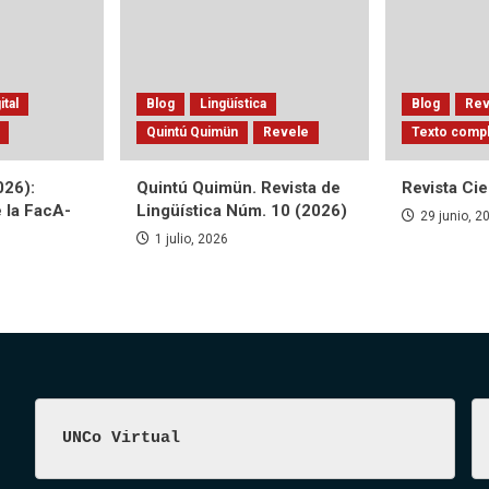
ital
Blog
Lingüística
Blog
Rev
Quintú Quimün
Revele
Texto comp
026):
Quintú Quimün. Revista de
Revista Ci
e la FacA-
Lingüística Núm. 10 (2026)
29 junio, 2
1 julio, 2026
UNCo Virtual