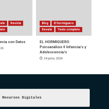
ele
Revista
Blog
El hormiguero
leto
Revele
Texto completo
encia con Datos
EL HORMIGUERO
Psicoanálisis ◊ Infancia/s y
026
Adolescencia/s
24 junio, 2026
Recursos Digitales