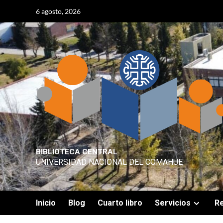
Skip
content
6 agosto, 2026
to
content
BIBLIOTECA CENTRAL
UNIVERSIDAD NACIONAL DEL COMAHUE
Inicio
Blog
Cuarto libro
Servicios
R