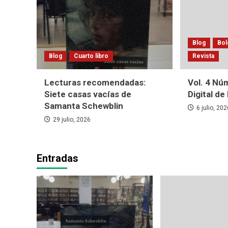
Blog
Bol
Blog
Cuarto libro
Revista
Lecturas recomendadas:
Vol. 4 Núm
Siete casas vacías de
Digital d
Samanta Schewblin
6 julio, 20
29 julio, 2026
Entradas