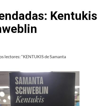
endadas: Kentukis
hweblin
s lectores:
“
KENTUKIS de Samanta