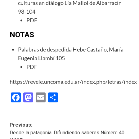
culturas en diálogo
Lía Mallol de Albarracín
98-104
PDF
NOTAS
Palabras de despedida
Hebe Castaño, María
Eugenia Llambí 105
PDF
https://revele.uncoma.edu.ar/index.php/letras/index
Facebook
Mastodon
Email
Share
Post
Previous:
Desde la patagonia. Difundiendo saberes Número 40
navigation