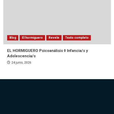
Blog
El hormiguero
Revele
Texto completo
EL HORMIGUERO Psicoanálisis ◊ Infancia/s y
Adolescencia/s
24 junio, 2026