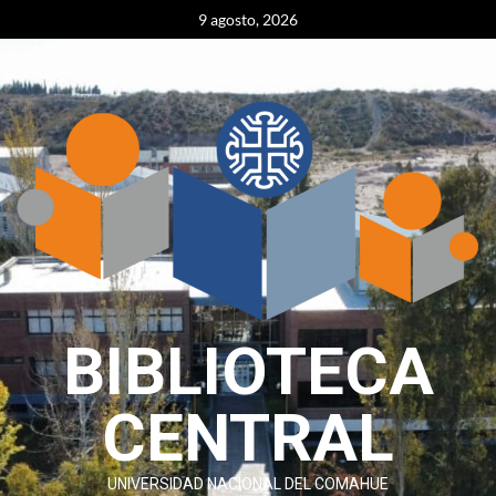
Skip
content
9 agosto, 2026
to
content
BIBLIOTECA
CENTRAL
UNIVERSIDAD NACIONAL DEL COMAHUE