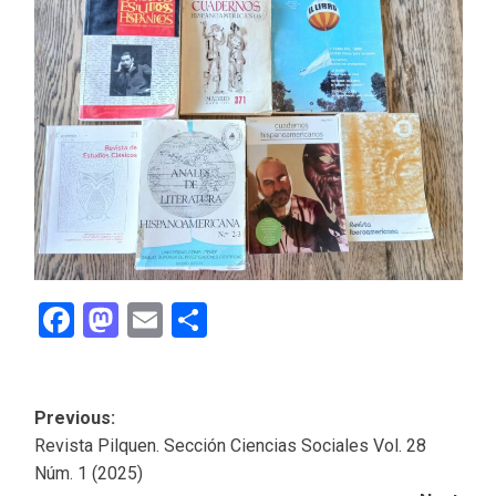
Facebook
Mastodon
Email
Share
Post
Previous:
Revista Pilquen. Sección Ciencias Sociales Vol. 28
navigation
Núm. 1 (2025)