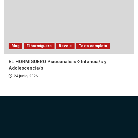
Blog
El hormiguero
Revele
Texto completo
EL HORMIGUERO Psicoanálisis ◊ Infancia/s y
Adolescencia/s
24 junio, 2026