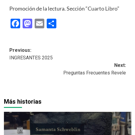
Promoción de la lectura. Sección
“Cuarto Libro”
Facebook
Mastodon
Email
Share
Post
Previous:
INGRESANTES 2025
navigation
Next:
Preguntas Frecuentes Revele
Más historias