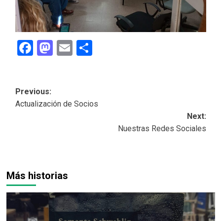
Facebook
Mastodon
Email
Share
Post
Previous:
Actualización de Socios
navigation
Next:
Nuestras Redes Sociales
Más historias