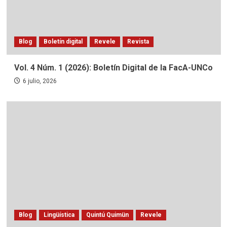
Blog
Boletín digital
Revele
Revista
Vol. 4 Núm. 1 (2026): Boletín Digital de la FacA-UNCo
6 julio, 2026
Blog
Lingüística
Quintú Quimün
Revele