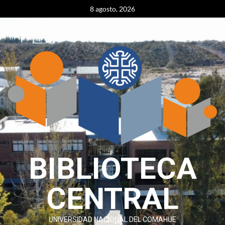
Skip
content
8 agosto, 2026
to
content
BIBLIOTECA
CENTRAL
UNIVERSIDAD NACIONAL DEL COMAHUE