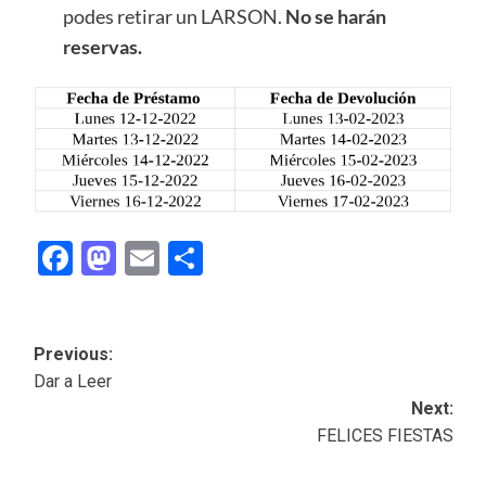
podes retirar un LARSON.
No se harán
reservas.
Facebook
Mastodon
Email
Share
Post
Previous:
Dar a Leer
navigation
Next:
FELICES FIESTAS