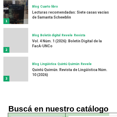
Blog
Cuarto libro
Lecturas recomendadas: Siete casas vacías
de Samanta Schewblin
1
Blog
Boletín digital
Revele
Revista
Vol. 4 Núm. 1 (2026): Boletín Digital de la
FacA-UNCo
2
Blog
Lingüística
Quintú Quimün
Revele
Quintú Quimün. Revista de Lingüística Núm.
10 (2026)
3
Blog
Revele
Revista
Texto completo
Revista Ciencia con Datos
Buscá en nuestro catálogo
4