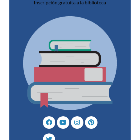
Inscripción gratuita a la biblioteca
Blog
Revele
Revista
Texto completo
Revista Ciencia con Datos
4
Blog
El hormiguero
Revele
Texto completo
EL HORMIGUERO Psicoanálisis ◊ Infancia/s y
Adolescencia/s
5